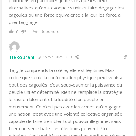
politiciens en particulier. Je ne vois que les deux
alternatives qu’on a evoque : s’unir et faire degager les
cagoules ou une force equivalente a la leur les force a
plier baggage.
Répondre
0
Tiekourani
15 avril 2025 12:59
Tag, Je comprends la colère, elle est légitime. Mais
croire que seule la confrontation physique peut venir à
bout des cagoulés, c’est sous-estimer la puissance du
peuple uni et déterminé. Rien ne remplace la stratégie,
le rassemblement et la lucidité d’un peuple en
mouvement. Ce n’est pas avec les armes qu’on gagne
une nation, c’est avec une volonté collective organisée,
capable de faire trembler tout pouvoir illégitime, sans
tirer une seule balle. Les élections peuvent être
piégées, c’est vrai. Mais une transition pacifique réussie,