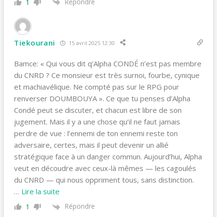
Répondre
1
Tiekourani
15 avril 2025 12:30
Bamce: « Qui vous dit q’Alpha CONDÉ n’est pas membre
du CNRD ? Ce monsieur est très surnoi, fourbe, cynique
et machiavélique. Ne compté pas sur le RPG pour
renverser DOUMBOUYA ». Ce que tu penses d’Alpha
Condé peut se discuter, et chacun est libre de son
jugement. Mais il y a une chose qu’il ne faut jamais
perdre de vue : l’ennemi de ton ennemi reste ton
adversaire, certes, mais il peut devenir un allié
stratégique face à un danger commun. Aujourd’hui, Alpha
veut en découdre avec ceux-là mêmes — les cagoulés
du CNRD — qui nous oppriment tous, sans distinction.
…
Lire la suite
Répondre
1