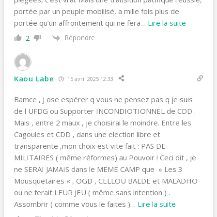
portée par un peuple mobilisé, a mille fois plus de
portée qu’un affrontement qui ne fera
…
Lire la suite
Répondre
2
Kaou Labe
15 avril 2025 12:33
Bamce , J ose espérer q vous ne pensez pas q je suis
de l UFDG ou Supporter INCONDIOTIONNEL de CDD .
Mais , entre 2 maux , je choisirai le moindre. Entre les
Cagoules et CDD , dans une election libre et
transparente ,mon choix est vite fait : PAS DE
MILITAIRES ( même réformes) au Pouvoir ! Ceci dit , je
ne SERAI JAMAIS dans le MEME CAMP que » Les 3
Mousquetaires « , OGD , CELLOU BALDE et MALADHO
ou ne ferait LEUR JEU ( même sans intention ) .
Assombrir ( comme vous le faites )
…
Lire la suite