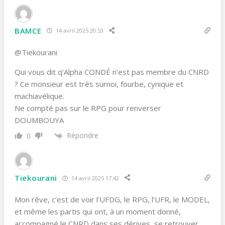
BAMCE
14 avril 2025 20:53
@Tiekourani
Qui vous dit q’Alpha CONDÉ n’est pas membre du CNRD
? Ce monsieur est très surnoi, fourbe, cynique et
machiavélique.
Ne compté pas sur le RPG pour renverser
DOUMBOUYA
Répondre
0
Tiekourani
14 avril 2025 17:42
Mon rêve, c’est de voir l’UFDG, le RPG, l’UFR, le MODEL,
et même les partis qui ont, à un moment donné,
accompagné le CNRD dans ses dérives, se retrouver