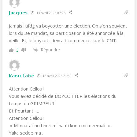
Jacques
13 avril 2025 07:25
Jamais l’ufdg va boycotter une élection. On s’en souvient
lors du 3e mandat, sa participation à été annoncée à la
veille. Et, le boycott devrait commencer par le CNT.
Répondre
3
Kaou Labe
12 avril 2025 21:30
Attention Cellou !
Vous aviez décidé de BOYCOTTER les élections du
temps du GRIMPEUR.
Et Pourtant ….
Attention Cellou !
» Mi naatali no bhuri mi naati kono mi meemali » .
Yaka sedee ma .