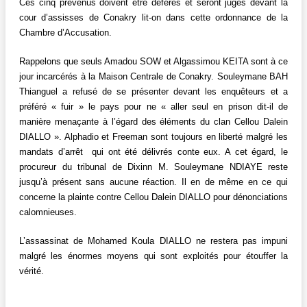
Ces cinq prévenus doivent être déférés et seront jugés devant la
cour d’assisses de Conakry lit-on dans cette ordonnance de la
Chambre d’Accusation.
Rappelons que seuls Amadou SOW et Algassimou KEITA sont à ce
jour incarcérés à la Maison Centrale de Conakry. Souleymane BAH
Thianguel a refusé de se présenter devant les enquêteurs et a
préféré « fuir » le pays pour ne « aller seul en prison dit-il de
manière menaçante à l’égard des éléments du clan Cellou Dalein
DIALLO ». Alphadio et Freeman sont toujours en liberté malgré les
mandats d’arrêt qui ont été délivrés conte eux. A cet égard, le
procureur du tribunal de Dixinn M. Souleymane NDIAYE reste
jusqu’à présent sans aucune réaction. Il en de même en ce qui
concerne la plainte contre Cellou Dalein DIALLO pour dénonciations
calomnieuses.
L’assassinat de Mohamed Koula DIALLO ne restera pas impuni
malgré les énormes moyens qui sont exploités pour étouffer la
vérité.