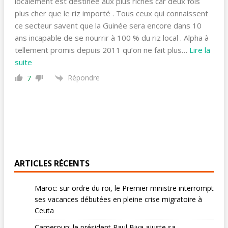
localement est destinée aux plus riches car deux fois
plus cher que le riz importé . Tous ceux qui connaissent
ce secteur savent que la Guinée sera encore dans 10
ans incapable de se nourrir à 100 % du riz local . Alpha à
tellement promis depuis 2011 qu’on ne fait plus
…
Lire la
suite
Répondre
7
ARTICLES RÉCENTS
Maroc: sur ordre du roi, le Premier ministre interrompt
ses vacances débutées en pleine crise migratoire à
Ceuta
Cameroun: le président Paul Biya ajuste sa