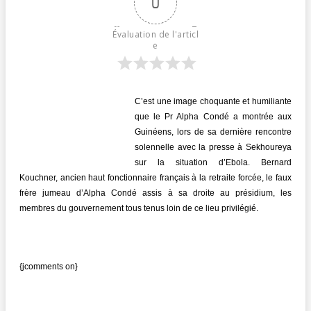
0
Évaluation de l'articl
e
C’est une image choquante et humiliante
que le Pr Alpha Condé a montrée aux
Guinéens, lors de sa dernière rencontre
solennelle avec la presse à Sekhoureya
sur la situation d’Ebola. Bernard
Kouchner, ancien haut fonctionnaire français à la retraite forcée, le faux
frère jumeau d’Alpha Condé assis à sa droite au présidium, les
membres du gouvernement tous tenus loin de ce lieu privilégié.
{jcomments on}