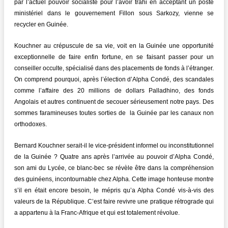
par l’actuel pouvoir socialiste pour l’avoir trahi en acceptant un poste
ministériel dans le gouvernement Fillon sous Sarkozy, vienne se
recycler en Guinée.
Kouchner au crépuscule de sa vie, voit en la Guinée une opportunité
exceptionnelle de faire enfin fortune, en se faisant passer pour un
conseiller occulte, spécialisé dans des placements de fonds à l’étranger.
On comprend pourquoi, après l’élection d’Alpha Condé, des scandales
comme l’affaire des 20 millions de dollars Palladhino, des fonds
Angolais et autres continuent de secouer sérieusement notre pays. Des
sommes faramineuses toutes sorties de la Guinée par les canaux non
orthodoxes.
Bernard Kouchner serait-il le vice-président informel ou inconstitutionnel
de la Guinée ? Quatre ans après l’arrivée au pouvoir d’Alpha Condé,
son ami du Lycée, ce blanc-bec se révèle être dans la compréhension
des guinéens, incontournable chez Alpha. Cette image honteuse montre
s’il en était encore besoin, le mépris qu’a Alpha Condé vis-à-vis des
valeurs de la République. C’est faire revivre une pratique rétrograde qui
a appartenu à la Franc-Afrique et qui est totalement révolue.