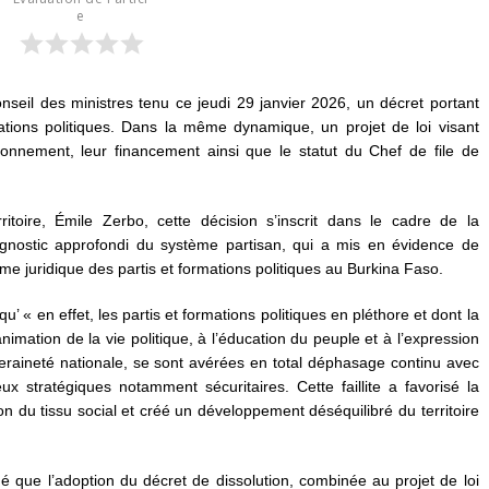
e
eil des ministres tenu ce jeudi 29 janvier 2026, un décret portant
mations politiques. Dans la même dynamique, un projet de loi visant
tionnement, leur financement ainsi que le statut du Chef de file de
rritoire, Émile Zerbo, cette décision s’inscrit dans le cadre de la
diagnostic approfondi du système partisan, qui a mis en évidence de
me juridique des partis et formations politiques au Burkina Faso.
qu’ « en effet, les partis et formations politiques en pléthore et dont la
animation de la vie politique, à l’éducation du peuple et à l’expression
veraineté nationale, se sont avérées en total déphasage continu avec
ux stratégiques notamment sécuritaires. Cette faillite a favorisé la
tion du tissu social et créé un développement déséquilibré du territoire
 que l’adoption du décret de dissolution, combinée au projet de loi