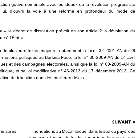
’action gouvernementale avec les idéaux de la révolution progressiste
n lui, d’ouvrir la voie à une réforme en profondeur du mode de
ue « le décret de dissolution prévoit en son article 2 la dévolution du
ue à l’État ».
tion de plusieurs textes majeurs, notamment la loi n° 32-2001-AN du 29
rmations politiques au Burkina Faso, la loi n° 08-2009-AN du 14 avril
iques et des campagnes électorales, ainsi que la loi n° 09-2009-AN du
politique, et sa loi modificative n° 46-2013 du 17 décembre 2013. Ce
ative de transition dans les meilleurs délais.
SUIVANT
ène après
Inondations au Mozambique: dans le sud du pays, des
voyageurs tentent de fuir les zones inondées en bateau