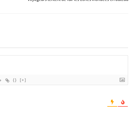
{}
[+]