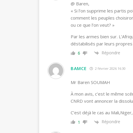
@ Baren,
«
Si l’on supprime les partis p
comment les peuples choisiron
ou ce que l’on veut? »
Par les armes bien sur. L’Afr
déstabilisés par leurs propres 
Répondre
6
BAMCE
2 février 2026 16:30
Mr Baren SOUMAH
À mon avis, c’est le même sc
CNRD vont annoncer la dissol
C’est déjà le cas au Mali,Niger,
Répondre
1