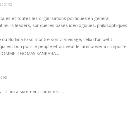
26 21:02
itiques et toutes les organisations politiques en général,
t leurs leaders, sur quelles bases idéologiques, philosophiques
e du Burkina Faso montre son vrai visage, celui d’un petit
ui est bon pour le peuple et qui veut le lui imposer à n’importe
FFET COMME THOMAS SANKARA…
20:05
 il finira surement comme lui…