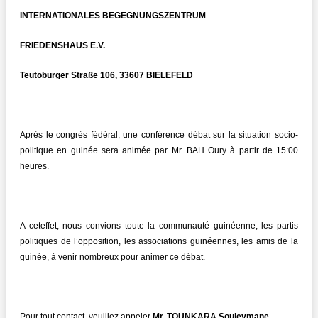
INTERNATIONALES BEGEGNUNGSZENTRUM
FRIEDENSHAUS E.V.
Teutoburger Straße 106, 33607 BIELEFELD
Après le congrès fédéral, une conférence débat sur la situation socio-
politique en guinée sera animée par Mr. BAH Oury à partir de 15:00
heures.
A ceteffet, nous convions toute la communauté guinéenne, les partis
politiques de l’opposition, les associations guinéennes, les amis de la
guinée, à venir nombreux pour animer ce débat.
Pour tout contact, veuillez appeler
Mr. TOUNKARA Souleymane.