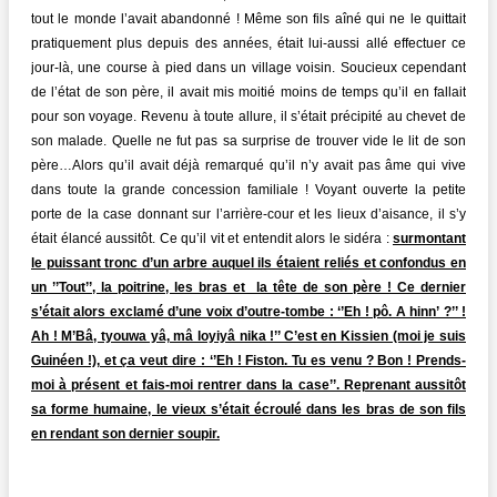
tout le monde l’avait abandonné ! Même son fils aîné qui ne le quittait
pratiquement plus depuis des années, était lui-aussi allé effectuer ce
jour-là, une course à pied dans un village voisin. Soucieux cependant
de l’état de son père, il avait mis moitié moins de temps qu’il en fallait
pour son voyage. Revenu à toute allure, il s’était précipité au chevet de
son malade. Quelle ne fut pas sa surprise de trouver vide le lit de son
père…Alors qu’il avait déjà remarqué qu’il n’y avait pas âme qui vive
dans toute la grande concession familiale ! Voyant ouverte la petite
porte de la case donnant sur l’arrière-cour et les lieux d’aisance, il s’y
était élancé aussitôt. Ce qu’il vit et entendit alors le sidéra :
surmontant
le puissant tronc d’un arbre auquel ils étaient reliés et confondus en
un ’’Tout’’, la poitrine, les bras et la tête de son père ! Ce dernier
s’était alors exclamé d’une voix d’outre-tombe : ‘’Eh ! pô. A hinn’ ?’’ !
Ah ! M’Bâ, tyouwa yâ, mâ loyiyâ nika !’’ C’est en Kissien (moi je suis
Guinéen !), et ça veut dire : ‘’Eh ! Fiston. Tu es venu ? Bon ! Prends-
moi à présent et fais-moi rentrer dans la case’’. Reprenant aussitôt
sa forme humaine, le vieux s’était écroulé dans les bras de son fils
en rendant son dernier soupir.