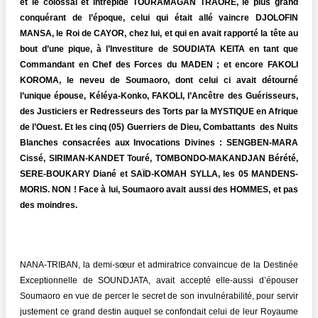
et le colossal et intrépide TOURAMAGAN TRAORE, le plus grand
conquérant de l’époque, celui qui était allé vaincre DJOLOFIN
MANSA, le Roi de CAYOR, chez lui, et qui en avait rapporté la tête au
bout d’une pique, à l’Investiture de SOUDIATA KEITA en tant que
Commandant en Chef des Forces du MADEN ; et encore FAKOLI
KOROMA, le neveu de Soumaoro, dont celui ci avait détourné
l’unique épouse, Kéléya-Konko, FAKOLI, l’Ancêtre des Guérisseurs,
des Justiciers er Redresseurs des Torts par la MYSTIQUE en Afrique
de l’Ouest. Et les cinq (05) Guerriers de Dieu, Combattants des Nuits
Blanches consacrées aux Invocations Divines : SENGBEN-MARA
Cissé, SIRIMAN-KANDET Touré, TOMBONDO-MAKANDJAN Bérété,
SERE-BOUKARY Diané et SAÏD-KOMAH SYLLA, les 05 MANDENS-
MORIS. NON ! Face à lui, Soumaoro avait aussi des HOMMES, et pas
des moindres.
NANA-TRIBAN, la demi-sœur et admiratrice convaincue de la Destinée
Exceptionnelle de SOUNDJATA, avait accepté elle-aussi d’épouser
Soumaoro en vue de percer le secret de son invulnérabilité, pour servir
justement ce grand destin auquel se confondait celui de leur Royaume