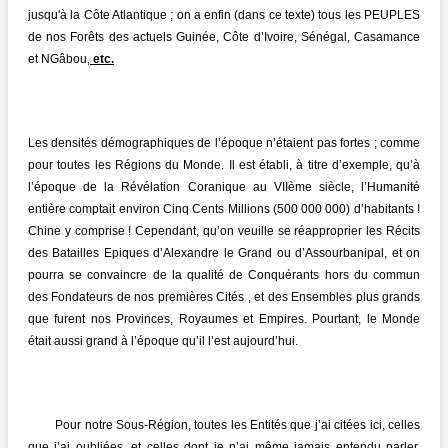
jusqu'à la Côte Atlantique ; on a enfin (dans ce texte) tous les PEUPLES
de nos Forêts des actuels Guinée, Côte d’Ivoire, Sénégal, Casamance
et NGâbou,
etc.
Les densités démographiques de l’époque n’étaient pas fortes ; comme
pour toutes les Régions du Monde. Il est établi, à titre d’exemple, qu’à
l’époque de la Révélation Coranique au VIIème siècle, l’Humanité
entière comptait environ Cinq Cents Millions (500 000 000) d’habitants !
Chine y comprise ! Cependant, qu’on veuille se réapproprier les Récits
des Batailles Epiques d’Alexandre le Grand ou d’Assourbanipal, et on
pourra se convaincre de la qualité de Conquérants hors du commun
des Fondateurs de nos premières Cités , et des Ensembles plus grands
que furent nos Provinces, Royaumes et Empires. Pourtant, le Monde
était aussi grand à l’époque qu’il l’est aujourd’hui.
Pour notre Sous-Région, toutes les Entités que j’ai citées ici, celles
que j’ai oubliées, et celles dont je n’ai même jamais entendu parler,