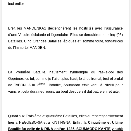
tout entier.
Bref, les MANDENKAS déclenchèrent les hostilités avec l’assurance
d’une Victoire éclatante et légendaire. Elles se déroulèrent en cinq (05)
Batailles. Cinq Grandes Batailles, épiques et, somme toute, fondatrices
de l’Immortel MANDEN.
La Première Bataille, hautement symbolique du ras-le-bol des
Opprimés, ce fut, comme je l’ai dit plus haut, le choc frontal, bref et brutal
ème
de TABON. A la 2
Bataille, Soumaoro était venu à NIANI pour
vaincre ; cela dura neuf jours, au bout desquels il dut battre en retraite.
Quant aux Troisième et quatrième Batailles, elles eurent respectivement
lieu à NEGUEBORIA et à KINTINGNA.
Enfin, la Cinquième et Ultime
Bataille fut celle de KIRINA en l’an 1235. SOUMAORO KANTE y subit