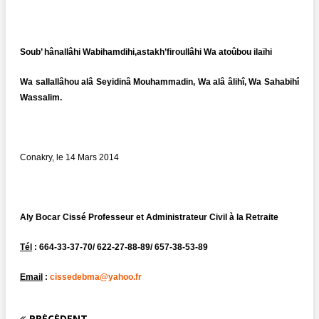
Soub’ hânallâhi Wabihamdihi,astakh’firoullâhi Wa atoûbou ilaïhi
Wa sallallâhou alâ Seyidinâ Mouhammadin, Wa alâ âlihî, Wa Sahabihî
Wassalim.
Conakry, le 14 Mars 2014
Aly Bocar Cissé Professeur et Administrateur Civil à la Retraite
Tél
: 664-33-37-70/ 622-27-88-89/ 657-38-53-89
Email
:
cissedebma@yahoo.fr
PRÉCÉDENT