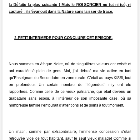
la Défaite la plus cuisante ! Mais le ROI-SORCIER ne fut ni tué, ni
capturé : il s’évanouit dans la Nature sans laisser de trace.
2-PETIT INTERMEDE POUR CONCLURE CET EPISODE.
Nous sommes en Afrique Noire, où de singulières valeurs ont existé et
ont caractérisé plein de gens. Moi, j’ai débuté ma vie active en tant
qu’Enseignant du Secondaire en zone rurale. C’était au pays KISSI, tout
en profondeur. Un certain nombre de ‘’légendes’’ m’y ont été
rapportées. Comme celle de ce vieux patriarche, qui était devenu un
grabataire sans espoir, à l’intérieur de son imposante case, où sa
nombreuse famille l’entourait d’attentions et de soins à tout moment.
Un matin, comme par extraordinaire, l’immense concession s’était
retrouvée vide de tout habitant, sauf le seul vieux malade! Comme si