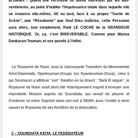
actuelles ! Quand une Personne se laisse fourvoyer par les bas-
sentiments, au point d’oublier l’impuissance totale dans laquelle elle
se trouvera elle-même, tôt ou tard, face à sa propre ‘’Sortie de
Scène’’, une ‘’Résultante’’ que Seul Dieu maîtrise, cette Personne
aura alors, tout simplement, Raté LE COCHE de la GRANDEUR
HISTORIQUE. Or, ça, c’est IRREVERSIBLE. Comme pour Mansa
Dankaran-Touman, et ses pareils à l’infini.
Le Royaume de Niani, sous la clairvoyante Transition du Monumental
Griot-Diplomate, Djankouman-Douga (ou Nyankouman-Doua), celui à
qui Soumaoro a attribué ‘’son’’ Balafon en lui disant : ‘’Balâ fö sèguè’’, le
Royaume de Niani avait alors été historiquement inspiré d’envoyer une
importante Mission auprès de Soundiata, qui venait de pleurer et
d’enterrer sa mère Sogolon dans son exil à NEMA, pour l’inviter à venir
sauver le Royaume de ses Ancêtres de la dislocation.
2 – SOUNDIATA KEITA, LE FEDERATEUR
.