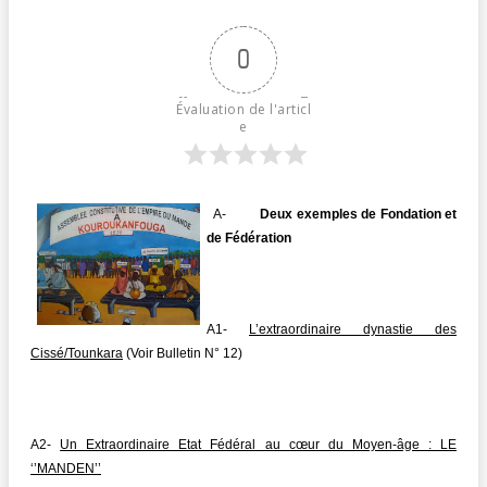
0
Évaluation de l'articl
e
A-
Deux exemples de Fondation et
de Fédération
A1-
L’extraordinaire dynastie des
Cissé/Tounkara
(Voir Bulletin N° 12)
A2-
Un Extraordinaire Etat Fédéral au cœur du Moyen-âge : LE
‘’MANDEN’’