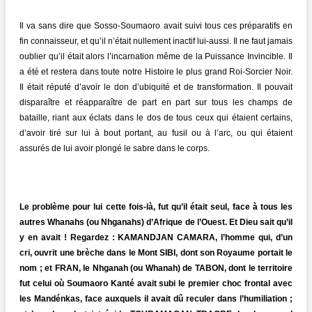
Il va sans dire que Sosso-Soumaoro avait suivi tous ces préparatifs en
fin connaisseur, et qu’il n’était nullement inactif lui-aussi. Il ne faut jamais
oublier qu’il était alors l’incarnation même de la Puissance Invincible. Il
a été et restera dans toute notre Histoire le plus grand Roi-Sorcier Noir.
Il était réputé d’avoir le don d’ubiquité et de transformation. Il pouvait
disparaître et réapparaître de part en part sur tous les champs de
bataille, riant aux éclats dans le dos de tous ceux qui étaient certains,
d’avoir tiré sur lui à bout portant, au fusil ou à l’arc, ou qui étaient
assurés de lui avoir plongé le sabre dans le corps.
Le problème pour lui cette fois-là, fut qu’il était seul, face à tous les
autres Whanahs (ou Nhganahs) d’Afrique de l’Ouest. Et Dieu sait qu’il
y en avait ! Regardez : KAMANDJAN CAMARA, l’homme qui, d’un
cri, ouvrit une brèche dans le Mont SIBI, dont son Royaume portait le
nom ; et FRAN, le Nhganah (ou Whanah) de TABON, dont le territoire
fut celui où Soumaoro Kanté avait subi le premier choc frontal avec
les Mandénkas, face auxquels il avait dû reculer dans l’humiliation ;