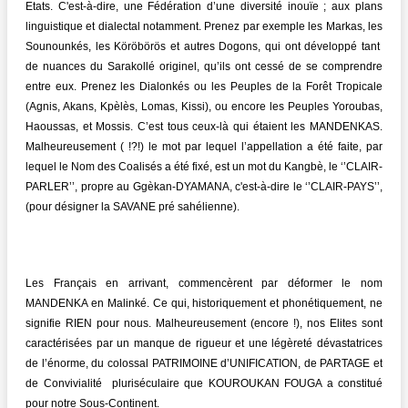
Etats. C'est-à-dire, une Fédération d’une diversité inouïe ; aux plans
linguistique et dialectal notamment. Prenez par exemple les Markas, les
Sounounkés, les Köröbörös et autres Dogons, qui ont développé tant
de nuances du Sarakollé originel, qu’ils ont cessé de se comprendre
entre eux. Prenez les Dialonkés ou les Peuples de la Forêt Tropicale
(Agnis, Akans, Kpèlès, Lomas, Kissi), ou encore les Peuples Yoroubas,
Haoussas, et Mossis. C’est tous ceux-là qui étaient les MANDENKAS.
Malheureusement ( !?!) le mot par lequel l’appellation a été faite, par
lequel le Nom des Coalisés a été fixé, est un mot du Kangbè, le ‘’CLAIR-
PARLER’’, propre au Ggèkan-DYAMANA, c'est-à-dire le ‘’CLAIR-PAYS’’,
(pour désigner la SAVANE pré sahélienne).
Les Français en arrivant, commencèrent par déformer le nom
MANDENKA en Malinké. Ce qui, historiquement et phonétiquement, ne
signifie RIEN pour nous. Malheureusement (encore !), nos Elites sont
caractérisées par un manque de rigueur et une légèreté dévastatrices
de l’énorme, du colossal PATRIMOINE d’UNIFICATION, de PARTAGE et
de Convivialité pluriséculaire que KOUROUKAN FOUGA a constitué
pour notre Sous-Continent.