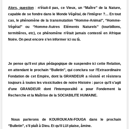
Alors, question
:
n’était-il pas, ce Vieux, un ‘’Maître’’ de la Nature,
capable de se fondre dans le Monde Végétal, de l’intégrer ?… En tout
cas, le phénomène de la transmutation ‘’Homme-Animal’’, ‘’Homme-
Végétal’’ ou ‘’Homme-Autres Eléments Naturels’’ (tourbillons,
termitières, etc), ce phénomène n’était jamais contesté en Afrique
Noire. On peut encore s’en informer ici ou là.
Je pense qu’il est plus pédagogique de suspendre ici cette Relation,
en attendant le prochain ‘’Bulletin’’, qui conclura sur l’Extraordinaire
Fondation de cet Empire, dont la GRANDEUR a résisté et résistera
toujours à toutes les vissicitudes de notre Histoire : parce qu’il s’agit
d’une GRANDEUR dont l’Intemporalité a pour Fondement la
Recherche et la Maîtrise de la SOCIABILITE HUMAINE.
Nous parlerons de KOUROUKAN-FOUGA dans le prochain
‘’Bulletin’’, s’il plaît à Dieu. Et qu’il LUI plaise, âmine.