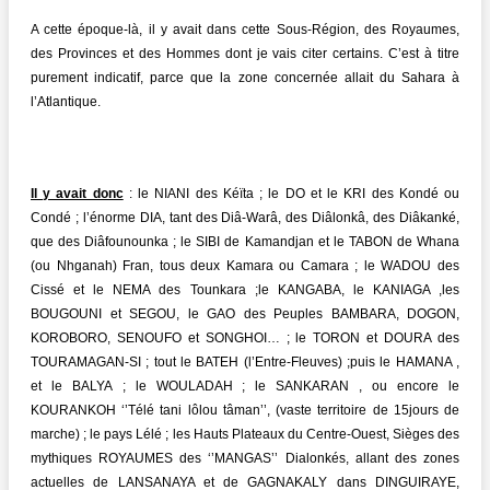
A cette époque-là, il y avait dans cette Sous-Région, des Royaumes,
des Provinces et des Hommes dont je vais citer certains. C’est à titre
purement indicatif, parce que la zone concernée allait du Sahara à
l’Atlantique.
Il y avait donc
: le NIANI des Kéïta ; le DO et le KRI des Kondé ou
Condé ; l’énorme DIA, tant des Diâ-Warâ, des Diâlonkâ, des Diâkanké,
que des Diâfounounka ; le SIBI de Kamandjan et le TABON de Whana
(ou Nhganah) Fran, tous deux Kamara ou Camara ; le WADOU des
Cissé et le NEMA des Tounkara ;le KANGABA, le KANIAGA ,les
BOUGOUNI et SEGOU, le GAO des Peuples BAMBARA, DOGON,
KOROBORO, SENOUFO et SONGHOI… ; le TORON et DOURA des
TOURAMAGAN-SI ; tout le BATEH (l’Entre-Fleuves) ;puis le HAMANA ,
et le BALYA ; le WOULADAH ; le SANKARAN , ou encore le
KOURANKOH ‘’Télé tani lôlou tâman’’, (vaste territoire de 15jours de
marche) ; le pays Lélé ; les Hauts Plateaux du Centre-Ouest, Sièges des
mythiques ROYAUMES des ‘’MANGAS’’ Dialonkés, allant des zones
actuelles de LANSANAYA et de GAGNAKALY dans DINGUIRAYE,