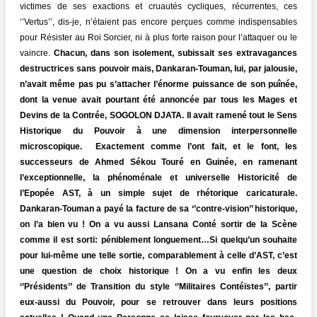
victimes de ses exactions et cruautés cycliques, récurrentes, ces
‘’Vertus’’, dis-je, n’étaient pas encore perçues comme indispensables
pour Résister au Roi Sorcier, ni à plus forte raison pour l’attaquer ou le
vaincre.
Chacun, dans son isolement, subissait ses extravagances
destructrices sans pouvoir mais, Dankaran-Touman, lui, par jalousie,
n’avait même pas pu s’attacher l’énorme puissance de son puînée,
dont la venue avait pourtant été annoncée par tous les Mages et
Devins de la Contrée, SOGOLON DJATA. Il avait ramené tout le Sens
Historique du Pouvoir à une dimension interpersonnelle
microscopique. Exactement comme l’ont fait, et le font, les
successeurs de Ahmed Sékou Touré en Guinée, en ramenant
l’exceptionnelle, la phénoménale et universelle Historicité de
l’Epopée AST, à un simple sujet de rhétorique caricaturale.
Dankaran-Touman a payé la facture de sa ‘’contre-vision’’ historique,
on l’a bien vu ! On a vu aussi Lansana Conté sortir de la Scène
comme il est sorti: péniblement longuement…Si quelqu’un souhaite
pour lui-même une telle sortie, comparablement à celle d’AST, c’est
une question de choix historique ! On a vu enfin les deux
‘’Présidents’’ de Transition du style ‘’Militaires Contéïstes’’, partir
eux-aussi du Pouvoir, pour se retrouver dans leurs positions