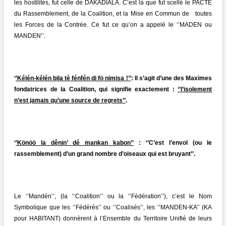
les hostilités, fut celle de DAKADIALA. C’est là que fut scellé le PACTE
du Rassemblement, de la Coalition, et la Mise en Commun de toutes
les Forces de la Contrée. Ce fut ce qu’on a appelé le ‘’MADEN ou
MANDEN’’.
‘
’Kélén-kélén bila tè fénfén di fö nimisa !’’
: Il s’agit d’une des Maximes
fondatrices de la Coalition, qui signifie exactement :
‘’l’isolement
n’est jamais qu’une source de regrets’’
.
‘
’Könöö la dênin’ dé mankan kabon’’
: ‘’C’est l’envol (ou le
rassemblement) d’un grand nombre d’oiseaux qui est bruyant’’.
Le ‘’Mandén’’, (la ‘’Coalition’’ ou la ‘’Fédération’’), c’est le Nom
Symbolique que les ‘’Fédérés’’ ou ‘’Coalisés’’, les ‘’MANDEN-KA’’ (KA
pour HABITANT) donnèrent à l’Ensemble du Territoire Unifié de leurs