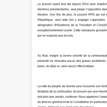
Le pouvoir ayant tout fait depuis 2014 pour empêc
élections présidentielles, veut piéger l’opposition d
élection. Une fois de plus, le pouvoir RPG qui est in
République, veut cette fois y engager l’opposition. F
désignation (Présidence de la Transition et Conseil 
exceptionnellement courte. Cette manœuvre grossière s
qui ne respecte pas les lois.
Au final, malgré la bonne volonté de la communauté 
présenté ne résoudra aucun des graves problèmes p
pieux, du déjà vu, sans aucun effet pratique.
La lutte du peuple de Guinée pour recouvrer son droit
dictature de la confiscation du pouvoir par une minor
doit plus que jamais, continuer. Nous appelons l’oppos
du droit en général et de la Constitution en particul