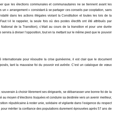
her que les élections communales et communautaires ne se tiennent avant les
ans un « arrangement » consistant à se partager ces conseils par cooptation, sans
stallé dans les actions illégales violant la Constitution et toutes les lois de la
aut t-il le rappeler, la seule fois où des postes électifs ont été attribués par
National de la Transition), c’était au cours de la transition et pour une durée
ervira à diviser l’opposition, tout en la mettant sur le même pied que le pouvoir
internationale pour résoudre la crise guinéenne, il est clair que le document
osés, tant la mauvaise foi du pouvoir est avérée. C’est un catalogue de vœux
 souverain à choisir librement ses dirigeants, se débarrasser une bonne foi de la
ité au moyen d’élections truquées et conduire sa destinée vers un avenir meilleur,
ition républicaine à rester unie, solidaire et vigilante dans l’exigence du respect
ier, pour mériter la confiance des populations durement éprouvées après 57 ans de