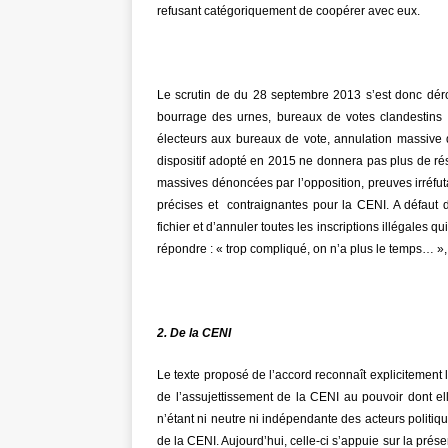
refusant catégoriquement de coopérer avec eux.
Le scrutin de du 28 septembre 2013 s’est donc déroul
bourrage des urnes, bureaux de votes clandestins ou
électeurs aux bureaux de vote, annulation massive 
dispositif adopté en 2015 ne donnera pas plus de ré
massives dénoncées par l’opposition, preuves irréfuta
précises et contraignantes pour la CENI. A défaut d
fichier et d’annuler toutes les inscriptions illégales 
répondre : « trop compliqué, on n’a plus le temps… 
2. De la CENI
Le texte proposé de l’accord reconnaît explicitement la
de l’assujettissement de la CENI au pouvoir dont ell
n’étant ni neutre ni indépendante des acteurs politi
de la CENI. Aujourd’hui, celle-ci s’appuie sur la pr