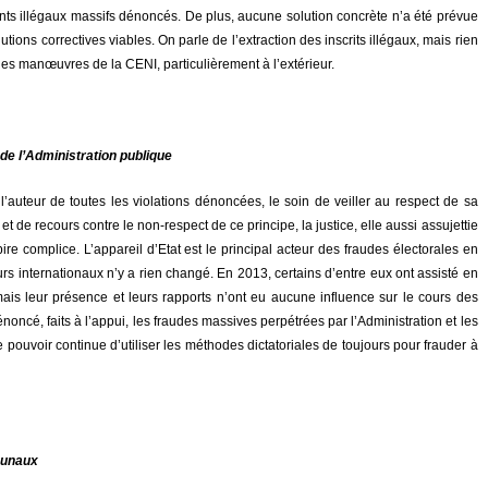
nts illégaux massifs dénoncés. De plus, aucune solution concrète n’a été prévue
ons correctives viables. On parle de l’extraction des inscrits illégaux, mais rien
r les manœuvres de la CENI, particulièrement à l’extérieur.
 de l’Administration publique
 l’auteur de toutes les violations dénoncées, le soin de veiller au respect de sa
e et de recours contre le non-respect de ce principe, la justice, elle aussi assujettie
ire complice. L’appareil d’Etat est le principal acteur des fraudes électorales en
s internationaux n’y a rien changé. En 2013, certains d’entre eux ont assisté en
 mais leur présence et leurs rapports n’ont eu aucune influence sur le cours des
ncé, faits à l’appui, les fraudes massives perpétrées par l’Administration et les
 le pouvoir continue d’utiliser les méthodes dictatoriales de toujours pour frauder à
munaux