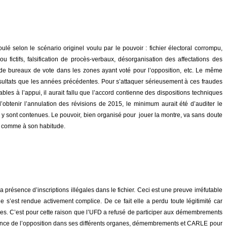
é selon le scénario originel voulu par le pouvoir : fichier électoral corrompu,
 fictifs, falsification de procès-verbaux, désorganisation des affectations des
de bureaux de vote dans les zones ayant voté pour l’opposition, etc. Le même
sultats que les années précédentes. Pour s’attaquer sérieusement à ces fraudes
bles à l’appui, il aurait fallu que l’accord contienne des dispositions techniques
’obtenir l’annulation des révisions de 2015, le minimum aurait été d’auditer le
qui y sont contenues. Le pouvoir, bien organisé pour jouer la montre, va sans doute
», comme à son habitude.
 présence d’inscriptions illégales dans le fichier. Ceci est une preuve irréfutable
e s’est rendue activement complice. De ce fait elle a perdu toute légitimité car
ques. C’est pour cette raison que l’UFD a refusé de participer aux démembrements
ésence de l’opposition dans ses différents organes, démembrements et CARLE pour