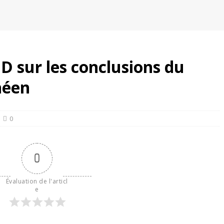
FD sur les conclusions du
néen
0
0
Évaluation de l'articl
e