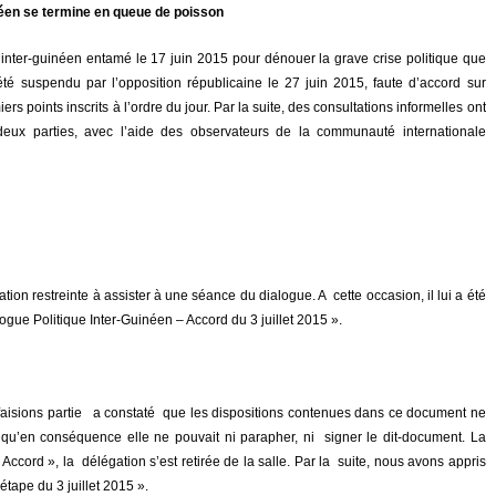
néen se termine en queue de poisson
inter-guinéen entamé le 17 juin 2015 pour dénouer la grave crise politique que
été suspendu par l’opposition républicaine le 27 juin 2015, faute d’accord sur
rs points inscrits à l’ordre du jour. Par la suite, des consultations informelles ont
eux parties, avec l’aide des observateurs de la communauté internationale
tion restreinte à assister à une séance du dialogue. A cette occasion, il lui a été
ogue Politique Inter-Guinéen – Accord du 3 juillet 2015 ».
 faisions partie a constaté que les dispositions contenues dans ce document ne
qu’en conséquence elle ne pouvait ni parapher, ni signer le dit-document. La
Accord », la délégation s’est retirée de la salle. Par la suite, nous avons appris
tape du 3 juillet 2015 ».