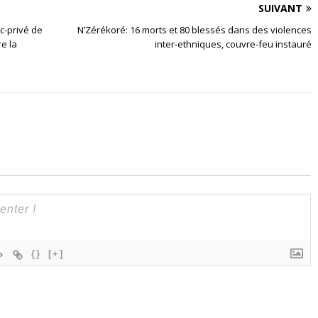
SUIVANT
c-privé de
N’Zérékoré: 16 morts et 80 blessés dans des violences
e la
inter-ethniques, couvre-feu instauré
{}
[+]