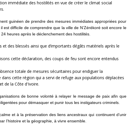
tion immédiate des hostilités en vue de créer le climat social
es.
nt guinéen de prendre des mesures immédiates appropriées pour
t il est difficile de comprendre que la ville de N’Zérékoré soit encore le
e 24 heures après le déclenchement des hostilités.
ts et des blessés ainsi que d’importants dégâts matériels après le
sons cette déclaration, des coups de feu sont encore entendus
'absence totale de mesures sécuritaires pour endiguer la
e dans cette région qui a servi de refuge aux populations déplacées
et de la Côte d'Ivoire.
anisations de bonne volonté à relayer le message de paix afin que
ligentées pour démasquer et punir tous les instigateurs criminels.
alme et à la préservation des liens ancestraux qui continuent d’unir
l’histoire et la géographie, à vivre ensemble.