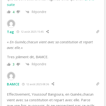
suite
Répondre
4
Tag
12 août 2025 15:45
«
E
n Guinée,chacun vient avec sa constitution et repart
avec elle.
«
Tres joliment dit, BAMCE.
Répondre
3
BAMCE
12 août 2025 08:36
Effectivement, Youssouf Bangoura, en Guinée,chacun
vient avec sa constitution et repart avec elle. Parce
que,une fois au pouvoir, ils ne respectent pas ce qu’ils