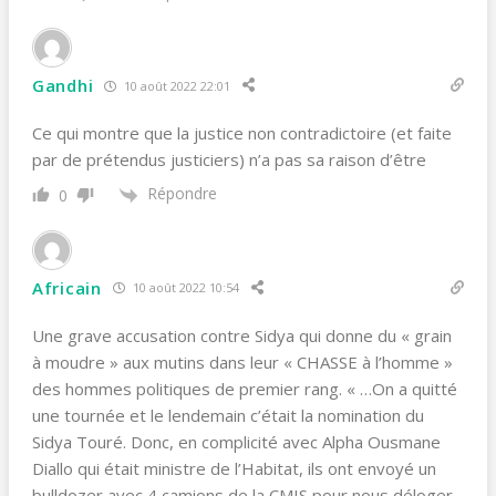
Gandhi
10 août 2022 22:01
Ce qui montre que la justice non contradictoire (et faite
par de prétendus justiciers) n’a pas sa raison d’être
Répondre
0
Africain
10 août 2022 10:54
Une grave accusation contre Sidya qui donne du « grain
à moudre » aux mutins dans leur « CHASSE à l’homme »
des hommes politiques de premier rang. « …On a quitté
une tournée et le lendemain c’était la nomination du
Sidya Touré. Donc, en complicité avec Alpha Ousmane
Diallo qui était ministre de l’Habitat, ils ont envoyé un
bulldozer avec 4 camions de la CMIS pour nous déloger