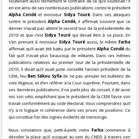
soutenant aussi fermement le contraire de ce qu’il soutenait ! Il
en est ainsi de ses nombreuses publications contre le président
Alpha Condé
et monsieur
Sidya Touré
. Dans ses attaques
contre le président
Alpha Condé,
il affirmait souvent que ce
dernier n’avait pas atteint le second tour de la présidentielle de
2010 et que c’est
Sidya Touré
qui devait être à sa place. En
s’en prenant à monsieur
Sidya Touré
aussi
,
le même
Farba
affirmait qu’il avait été battu par le président
Alpha Condé
du
fait qu’il n’avait plus beaucoup de militants. Dans ces mêmes
publications relatives au premier tour de la présidentielle de
2010, il disait qu’il avait juste conseillé l’ancien président de la
CENI, feu
Ben
Sékou Sylla
de ne pas annuler les bulletins de
vote litigieux, et d’en référer à la Cour suprême. Pourtant, dans
ses dernières publications, il ne parle plus de conseil, il dit avoir
mis son véto, empêchant que le président de la CENI fasse son
travail conformément au code électoral. Vous comprendrez qu’il
n’y a ni logique ni cohérence dans ses prises de positions. Ce
qui constitue l’un des signes évidents de mensonge.
Nous constatons que, petit-à-petit, notre
Farba
commence à
dévoiler la place qu’il occupait au sein du CNDD à travers son