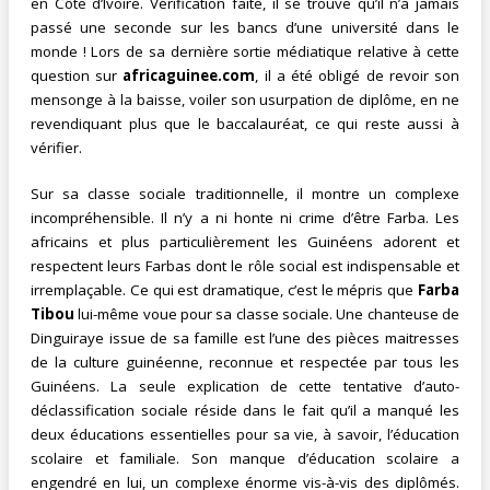
en Côte d’Ivoire. Vérification faite, il se trouve qu’il n’a jamais
passé une seconde sur les bancs d’une université dans le
monde ! Lors de sa dernière sortie médiatique relative à cette
question sur
africaguinee.com
, il a été obligé de revoir son
mensonge à la baisse, voiler son usurpation de diplôme, en ne
revendiquant plus que le baccalauréat, ce qui reste aussi à
vérifier.
Sur sa classe sociale traditionnelle, il montre un complexe
incompréhensible. Il n’y a ni honte ni crime d’être Farba. Les
africains et plus particulièrement les Guinéens adorent et
respectent leurs Farbas dont le rôle social est indispensable et
irremplaçable. Ce qui est dramatique, c’est le mépris que
Farba
Tibou
lui-même voue pour sa classe sociale. Une chanteuse de
Dinguiraye issue de sa famille est l’une des pièces maitresses
de la culture guinéenne, reconnue et respectée par tous les
Guinéens. La seule explication de cette tentative d’auto-
déclassification sociale réside dans le fait qu’il a manqué les
deux éducations essentielles pour sa vie, à savoir, l’éducation
scolaire et familiale. Son manque d’éducation scolaire a
engendré en lui, un complexe énorme vis-à-vis des diplômés.