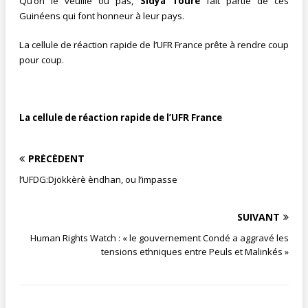
Qu’on le veuille ou pas,
Sidya Touré
fait partie de ces
Guinéens qui font honneur à leur pays.
La cellule de réaction rapide de l’UFR France prête à rendre coup
pour coup.
La cellule de réaction rapide de l’UFR France
PRÉCÉDENT
l’UFDG:Djökkèrè èndhan, ou l’impasse
SUIVANT
Human Rights Watch : « le gouvernement Condé a aggravé les
tensions ethniques entre Peuls et Malinkés »