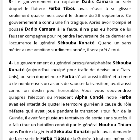
3-
Le gouvernement du capitaine
Dadis Camara
au sein
duquel le flatteur
Farba Tibou
avait réussi à se glisser
seulement quatre mois avant le drame du 28 septembre. Ce
gouvernement a connu une fin tragique. Après avoir trompé et
poussé
Dadis Camara
à la faute, il n’a pas eu honte de lui
fausser compagnie pour rejoindre l’adversaire de ce dernier en
l’occurrence le général
Sékouba Konaté.
Quand un sans
métier a une ambition surdimensionnée, il sera prêt à tout.
4-
Le gouvernement du général presqu’analphabète
Sékouba
Konaté (
aujourd’hui inculpé pour trafic de devise aux États-
Unis), au sein duquel notre
Farba
s’était aussi infiltré et a tenté
à de nombreuses occasions de saboter la transition, avait aussi
connu un destin peu honorable. Vous vous souviendrez
qu’après l’élection du Président
Alpha Condé
, notre
Farba
avait été interdit de quitter le territoire guinéen à cause du rôle
néfaste qu’il avait joué pendant la transition. Pour fuir de la
Guinée, il avait fait plusieurs tentatives de sortie sans succès. Il
a fallu tout un bataillon conduit par le général
Nouhou Thiam
sous l’ordre du général
Sékouba Konaté
qui lui avait demandé
de faire sortir le
Farba Tibou
de la Guinée à tout pris, même s’il