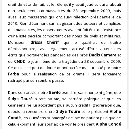
droit de véto de fait, et le rôle qu’il y avait joué et qui a abouti
non seulement aux massacres du 28 septembre 2009, mais
aussi aux massacres qui ont suivi l’élection présidentielle de
2010. Rien d’étonnant car, s’agissant des auteurs et complices
des massacres, les observateurs avaient fait état de l’existence
d’une liste secrète comportant des noms de civils et militaires.
Monsieur
Idrissa Chérif
qui le qualifiait de traitre
démissionnaire, l’avait également accusé d’être l’auteur des
écrits que portaient les banderoles des pros
Dadis
Camara
et
du
CNDD
le jour même de la tragédie du 28 septembre 2009.
Ce qui laisse peu de doute quant au rôle majeur joué par n
otre
Farba
pour la réalisation de ce drame. Il sera forcement
rattrapé par son sombre passé.
Dans son article, notre
Gawlo
ose dire, sans honte ni gène, que
Sidya Touré
a raté sa vie, sa carrière politique et que les
Guinéens ne lui accordent plus aucun crédit ! Ignorerait-il que,
depuis la rencontre entre
Sidya Touré
et le président
Alpha
Condé,
les Guinéens submergés de joie ne parlent plus que de
cela, exprimant leur souhait de voir le président
Alpha Condé