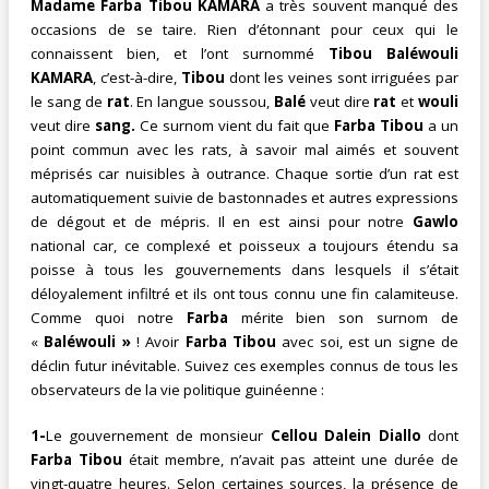
Madame Farba Tibou KAMARA
a très souvent manqué des
occasions de se taire. Rien d’étonnant pour ceux qui le
connaissent bien, et l’ont surnommé
Tibou Baléwouli
KAMARA
, c’est-à-dire,
Tibou
dont les veines sont irriguées par
le sang de
rat
. En langue soussou,
Balé
veut dire
rat
et
wouli
veut dire
sang.
Ce surnom vient du fait que
Farba Tibou
a un
point commun avec les rats, à savoir mal aimés et souvent
méprisés car nuisibles à outrance. Chaque sortie d’un rat est
automatiquement suivie de bastonnades et autres expressions
de dégout et de mépris. Il en est ainsi pour notre
Gawlo
national car, ce complexé et poisseux a toujours étendu sa
poisse à tous les gouvernements dans lesquels il s’était
déloyalement infiltré et ils ont tous connu une fin calamiteuse.
Comme quoi notre
Farba
mérite bien son surnom de
«
Baléwouli »
! Avoir
Farba Tibou
avec soi, est un signe de
déclin futur inévitable. Suivez ces exemples connus de tous les
observateurs de la vie politique guinéenne :
1-
Le gouvernement de monsieur
Cellou Dalein Diallo
dont
Farba Tibou
était membre, n’avait pas atteint une durée de
vingt-quatre heures. Selon certaines sources, la présence de