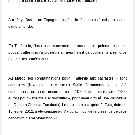
punie par la loi que celle visant des citoyens ordinaires.
Aux Pays-Bas et en Espagne, le délit de lèse-majesté est punissable
d'une amende.
En Thaïlande, l'insulte au souverain est passible de peines de prison
pouvant aller jusqu'à plusieurs années Il s'est particulièrement renforcé
à partir des années 2000.
Au Maroc, les condamnations pour « atteinte aux sacralités » sont
courantes (l'exemple du Marocain Walid Bahomanea qui a été
condamné à un an de prison ferme et 10 000 dirhams (environ 1000
euros) pour «atteinte aux sacralités», pour avoir diffusé une caricature
de Damien Glez sur Facebook). Le quotidien espagnol El Pais, daté du
16 février 2012, a été censuré au Maroc au motif de la présence de cette
caricature du roi Mohamed VI