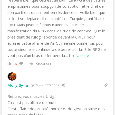
J’espère bien que ceci est un bluff. Le RPG a des cadres
emprisonnés pour soupçon de corruption et le chef de
son parti est quasiment en résidence surveillé bien que
celle ci se déplace . Il est tantôt en Turquie , tantôt aux
EAU. Mais jusque là nous n’avons vu aucune
manifestation du RPG dans les rues de conakry . Que le
président de l’ufdg réponde devant la CRIEF pour
éclairer cette affaire de Air Guinée une bonne fois pour
toute sinon elle continuera de peser sur lui. Si le RPG ne
veut pas d’un bras de fer avec la
…
Lire la suite
Répondre
-6
Mory Sylla
29 mai 2022 06:07
Rentrez vos muscles Ufdg.
Ça c’est pas affaire de mutins.
C’est affaire de probité morale et de gestion saine des
ressources de l’Etat.