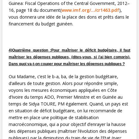
Guinea: Fiscal Operations of the Central Government, 2012–
16, page 18 du document(
www.imf.org/…/cr1463.pdf
),
vous donnera une idée de la place des dons et prêts dans le
financement du budget guinéen.
4)Quatrième question :Pour maîtriser le déficit budgétaire, il faut
maîtriser les dépenses publiques, (dites-vous, si j'ai bien compris).
Dans quoi va-t-on couper pour maîtriser les dépenses publiques ?
Oui Madame, c’est le b-a, ba, de la gestion budgétaire,
d’ailleurs de toute gestion. Alors pour répondre simple,
voyons les mesures économiques appliquées en Côte
d’Ivoire du temps ADO, Premier Ministre et en Guinée au
temps de Sidya TOURE, PM également. Quand, un pays est
en situation de déficit budgétaire, on lui recommande de
mettre en place une politique de stabilisation
macroéconomique, qui a pour objectif d’enrayer la hausse
des dépenses publiques (maîtriser l’évolution des dépenses
publiques) par la diminution du train de vie de l’Etat (parc