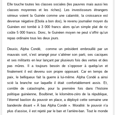
Elle touche toutes les classes sociales (les pauvres mais aussi les
classes moyennes et les riches). Les investisseurs étrangers
sérieux voient la Guinée comme une calamité, la croissance est
devenue négative (Ebola a bon dos), le revenu journalier moyen du
Guinéen est tombé à 3 000 francs alors qu’un simple plat de riz
coûte 5 000 francs. Donc, le Guinéen moyen ne peut s’offrir qu’un
repas ordinaire tous les deux jours.
Deuxio, Alpha Condé, comme un président embrouillé par un
mauvais sort, s’est arrangé pour s’aliéner son parti, ses caciques
et ses militants en leur lançant par plusieurs fois des vertes et des
pas mûres. Il a toujours besoin de s’opposer à quelqu’un et
finalement il est devenu son propre opposant. Car en temps de
paix, le belliqueux fait la guerre à lui-même. Alpha Condé a ainsi
scié la branche sur laquelle il était confortablement assis. Et,
comble de catastrophe, pour la première fois dans l’histoire
politique guinéenne, Boulbinet, le kilomètre-zéro de la république,
l’éternel bastion du pouvoir en place, a déployé cette semaine une
banderole disant « À bas Alpha Condé ». Moralité: le pouvoir n’a
plus d’assise, il est rejeté par le ban et l’arrière-ban. Tout le monde