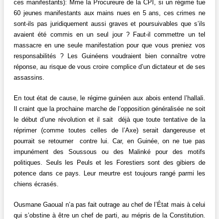
ces manifestants): Mme la Procureure de la CPI, si un régime tue
60 jeunes manifestants aux mains nues en 5 ans, ces crimes ne
sont-ils pas juridiquement aussi graves et poursuivables que s’ils
avaient été commis en un seul jour ? Faut-il commettre un tel
massacre en une seule manifestation pour que vous preniez vos
responsabilités ? Les Guinéens voudraient bien connaître votre
réponse, au risque de vous croire complice d’un dictateur et de ses
assassins.
En tout état de cause, le régime guinéen aux abois entend l’hallali.
Il craint que la prochaine marche de l’opposition généralisée ne soit
le début d’une révolution et il sait déjà que toute tentative de la
réprimer (comme toutes celles de l’Axe) serait dangereuse et
pourrait se retourner contre lui. Car, en Guinée, on ne tue pas
impunément des Soussous ou des Malinké pour des motifs
politiques. Seuls les Peuls et les Forestiers sont des gibiers de
potence dans ce pays. Leur meurtre est toujours rangé parmi les
chiens écrasés.
Ousmane Gaoual n’a pas fait outrage au chef de l’État mais à celui
qui s’obstine à être un chef de parti, au mépris de la Constitution.