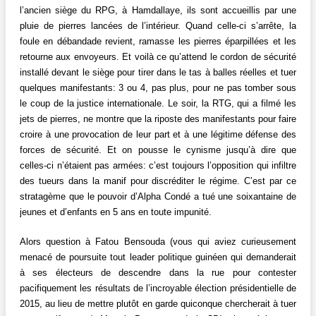
l’ancien siège du RPG, à Hamdallaye, ils sont accueillis par une
pluie de pierres lancées de l’intérieur. Quand celle-ci s’arrête, la
foule en débandade revient, ramasse les pierres éparpillées et les
retourne aux envoyeurs. Et voilà ce qu’attend le cordon de sécurité
installé devant le siège pour tirer dans le tas à balles réelles et tuer
quelques manifestants: 3 ou 4, pas plus, pour ne pas tomber sous
le coup de la justice internationale. Le soir, la RTG, qui a filmé les
jets de pierres, ne montre que la riposte des manifestants pour faire
croire à une provocation de leur part et à une légitime défense des
forces de sécurité. Et on pousse le cynisme jusqu’à dire que
celles-ci n’étaient pas armées: c’est toujours l’opposition qui infiltre
des tueurs dans la manif pour discréditer le régime. C’est par ce
stratagème que le pouvoir d’Alpha Condé a tué une soixantaine de
jeunes et d’enfants en 5 ans en toute impunité.
Alors question à Fatou Bensouda (vous qui aviez curieusement
menacé de poursuite tout leader politique guinéen qui demanderait
à ses électeurs de descendre dans la rue pour contester
pacifiquement les résultats de l’incroyable élection présidentielle de
2015, au lieu de mettre plutôt en garde quiconque chercherait à tuer