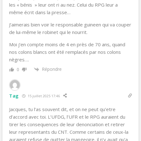
les « bénis » leur ont ri au nez. Celui du RPG leur a
même écrit dans la presse…
J’aimerais bien voir le responsable guineen qui va couper
de lui-même le robinet qui le nourrit.
Moi j’en compte moins de 4 en près de 70 ans, quand
nos colons blancs ont été remplacés par nos colons
nègres….
Répondre
0
Tag
15 juillet 2025 17:46
Jacques, tu l’as souvent dit, et on ne peut qu’etre
d’accord avec toi. L’UFDG, l’UFR et le RPG auraient du
tirer les consequences de leur denonciation et retirer
leur representants du CNT. Comme certains de ceux-la
auraient refuse de quitter la mangeoire, il n’y avait qu’a