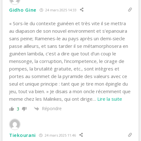
Gidho Gine
24 mars 2025 14:33
« Sors-le du contexte guinéen et très vite il se mettra
au diapason de son nouvel environment et s’epanouira
sans peine; Ramenes-le au pays après un demi-siecle
passe ailleurs, et sans tarder il se métamorphosera en
guinéen lambda, c’est a dire que tout d’un coup le
mensonge, la corruption, l’incompetence, le cirage de
pompes, la brutalité gratuite, etc., sont intègres et
portes au sommet de la pyramide des valeurs avec ce
seul et unique principe : tant que je tire mon épingle du
jeu, tout va bien. » Je disais a mon oncle récemment que
meme chez les Malinkes, qui ont dirige
…
Lire la suite
Répondre
3
Tiekourani
24 mars 2025 11:46