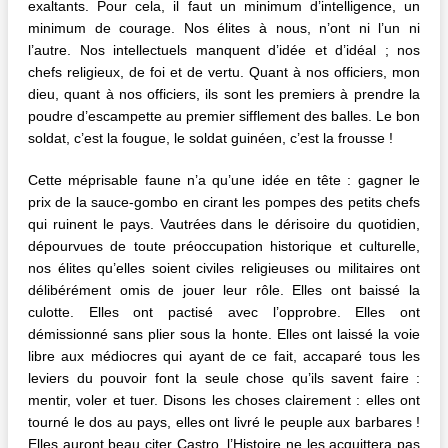
exaltants. Pour cela, il faut un minimum d’intelligence, un
minimum de courage. Nos élites à nous, n’ont ni l’un ni
l’autre. Nos intellectuels manquent d’idée et d’idéal ; nos
chefs religieux, de foi et de vertu. Quant à nos officiers, mon
dieu, quant à nos officiers, ils sont les premiers à prendre la
poudre d’escampette au premier sifflement des balles. Le bon
soldat, c’est la fougue, le soldat guinéen, c’est la frousse !
Cette méprisable faune n’a qu’une idée en tête : gagner le
prix de la sauce-gombo en cirant les pompes des petits chefs
qui ruinent le pays. Vautrées dans le dérisoire du quotidien,
dépourvues de toute préoccupation historique et culturelle,
nos élites qu’elles soient civiles religieuses ou militaires ont
délibérément omis de jouer leur rôle. Elles ont baissé la
culotte. Elles ont pactisé avec l’opprobre. Elles ont
démissionné sans plier sous la honte. Elles ont laissé la voie
libre aux médiocres qui ayant de ce fait, accaparé tous les
leviers du pouvoir font la seule chose qu’ils savent faire :
mentir, voler et tuer. Disons les choses clairement : elles ont
tourné le dos au pays, elles ont livré le peuple aux barbares !
Elles auront beau citer Castro, l’Histoire ne les acquittera pas