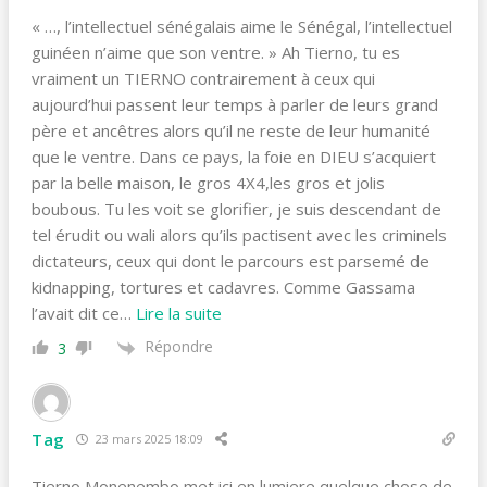
« …, l’intellectuel sénégalais aime le Sénégal, l’intellectuel
guinéen n’aime que son ventre. » Ah Tierno, tu es
vraiment un TIERNO contrairement à ceux qui
aujourd’hui passent leur temps à parler de leurs grand
père et ancêtres alors qu’il ne reste de leur humanité
que le ventre. Dans ce pays, la foie en DIEU s’acquiert
par la belle maison, le gros 4X4,les gros et jolis
boubous. Tu les voit se glorifier, je suis descendant de
tel érudit ou wali alors qu’ils pactisent avec les criminels
dictateurs, ceux qui dont le parcours est parsemé de
kidnapping, tortures et cadavres. Comme Gassama
l’avait dit ce
…
Lire la suite
Répondre
3
Tag
23 mars 2025 18:09
Tierno Monenembo met ici en lumiere quelque chose de