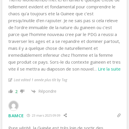
tellement evident et fondamental pour comprendre le
chaos qu’a toujours ete la Guinee que c’est
presqu’inutile d’en rajouter. Je ne sais pas si cela releve
de l’ordre immuable de la nature du guineen ou c’est
parce que l’homme nouveau cree par le PDG a reussi a
traverser les ages et a se repandre et dominer partout,
mais il y a quelque chose de naturellement et
iremediablement inferieur chez l’homme et la femme
que produit ce pays. Sors-le du contexte guineen et tres
vite il se mettra au diaposon de son nouvel
…
Lire la suite
Last edited 1 année plus tôt by Tag
Répondre
2
BAMCE
23 mars 2025 09:09
Pure vérité, la Guinée est très loin de sortir des