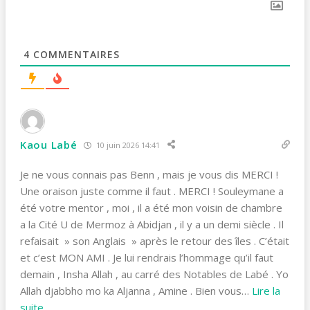
4
COMMENTAIRES
Kaou Labé
10 juin 2026 14:41
Je ne vous connais pas Benn , mais je vous dis MERCI !
Une oraison juste comme il faut . MERCI ! Souleymane a
été votre mentor , moi , il a été mon voisin de chambre
a la Cité U de Mermoz à Abidjan , il y a un demi siècle . Il
refaisait » son Anglais » après le retour des îles . C’était
et c’est MON AMI . Je lui rendrais l’hommage qu’il faut
demain , Insha Allah , au carré des Notables de Labé . Yo
Allah djabbho mo ka Aljanna , Amine . Bien vous
…
Lire la
suite