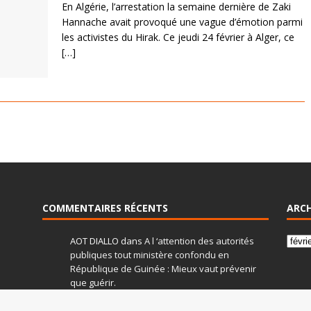
En Algérie, l’arrestation la semaine dernière de Zaki
Hannache avait provoqué une vague d’émotion parmi
les activistes du Hirak. Ce jeudi 24 février à Alger, ce
[…]
COMMENTAIRES RÉCENTS
ARCH
AOT DIALLO
dans
A l ‘attention des autorités
publiques tout ministère confondu en
République de Guinée : Mieux vaut prévenir
que guérir.
Tiekourani
dans
Message de condoléances à