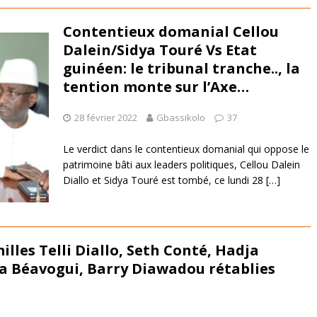
Contentieux domanial Cellou
Dalein/Sidya Touré Vs Etat
guinéen: le tribunal tranche.., la
tention monte sur l’Axe…
28 février 2022
Gbassikolo
37
Le verdict dans le contentieux domanial qui oppose le
patrimoine bâti aux leaders politiques, Cellou Dalein
Diallo et Sidya Touré est tombé, ce lundi 28
[…]
amilles Telli Diallo, Seth Conté, Hadja
Béavogui, Barry Diawadou rétablies