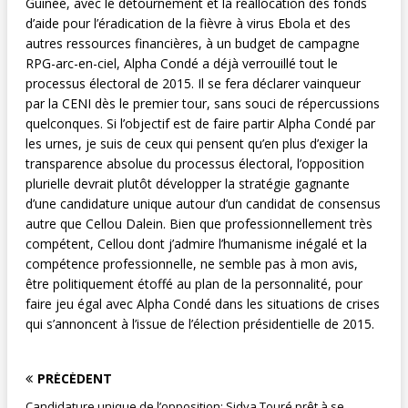
Guinée, avec le détournement et la réallocation des fonds
d’aide pour l’éradication de la fièvre à virus Ebola et des
autres ressources financières, à un budget de campagne
RPG-arc-en-ciel, Alpha Condé a déjà verrouillé tout le
processus électoral de 2015. Il se fera déclarer vainqueur
par la CENI dès le premier tour, sans souci de répercussions
quelconques. Si l’objectif est de faire partir Alpha Condé par
les urnes, je suis de ceux qui pensent qu’en plus d’exiger la
transparence absolue du processus électoral, l’opposition
plurielle devrait plutôt développer la stratégie gagnante
d’une candidature unique autour d’un candidat de consensus
autre que Cellou Dalein. Bien que professionnellement très
compétent, Cellou dont j’admire l’humanisme inégalé et la
compétence professionnelle, ne semble pas à mon avis,
être politiquement étoffé au plan de la personnalité, pour
faire jeu égal avec Alpha Condé dans les situations de crises
qui s’annoncent à l’issue de l’élection présidentielle de 2015.
PRÉCÉDENT
Candidature unique de l’opposition: Sidya Touré prêt à se