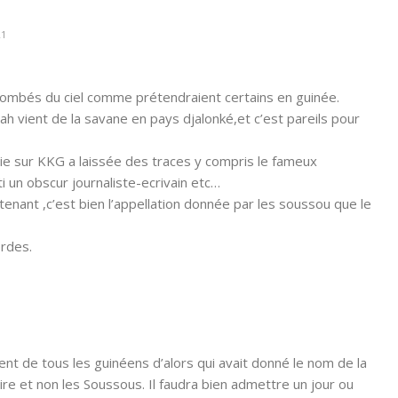
21
mbés du ciel comme prétendraient certains en guinée.
h vient de la savane en pays djalonké,et c’est pareils pour
bie sur KKG a laissée des traces y compris le fameux
ti un obscur journaliste-ecrivain etc…
tenant ,c’est bien l’appellation donnée par les soussou que le
ordes.
ent de tous les guinéens d’alors qui avait donné le nom de la
ire et non les Soussous. Il faudra bien admettre un jour ou