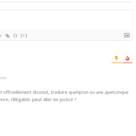
{}
[+]
1:06
 officiellement dissout, traduire quelqu’un ou une quelconque
ce, l’illégalité, peut aller en justice ?