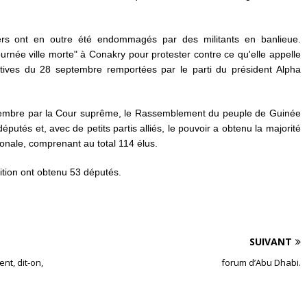
iers ont en outre été endommagés par des militants en banlieue.
urnée ville morte" à Conakry pour protester contre ce qu'elle appelle
latives du 28 septembre remportées par le parti du président Alpha
 novembre par la Cour suprême, le Rassemblement du peuple de Guinée
putés et, avec de petits partis alliés, le pouvoir a obtenu la majorité
ionale, comprenant au total 114 élus.
ition ont obtenu 53 députés.
SUIVANT
nt, dit-on,
forum d’Abu Dhabi.