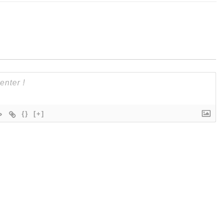
{}
[+]