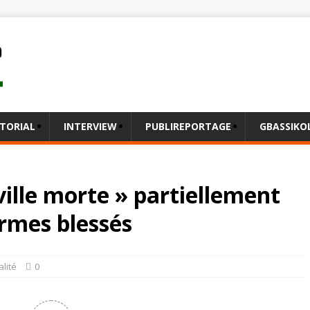
ITORIAL
INTERVIEW
PUBLIREPORTAGE
GBASSIK
ville morte » partiellement
rmes blessés
alité
0