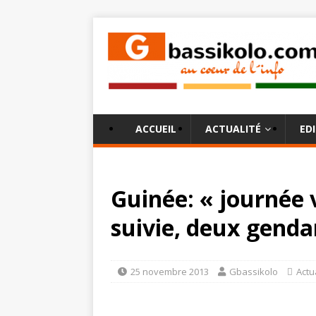
ACCUEIL
ACTUALITÉ
ED
Guinée: « journée 
suivie, deux genda
25 novembre 2013
Gbassikolo
Actu