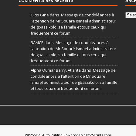
COMMENTAIRES RÉCENTS
ARCH
Giɗo Gine
dans
Message de condoléances à
l’attention de Mr Souaré Ismael administrateur
de gbassikolo, sa famille et tous ceux qui
fréquentent ce forum.
BAMCE
dans
Message de condoléances à
l’attention de Mr Souaré Ismael administrateur
de gbassikolo, sa famille et tous ceux qui
fréquentent ce forum.
Alpha Oumar Barry, Atlanta
dans
Message de
condoléances à l’attention de Mr Souaré
Ismael administrateur de gbassikolo, sa famille
et tous ceux qui fréquentent ce forum.
WP2Social Auto Publish
Powered By :
XYZScripts.com