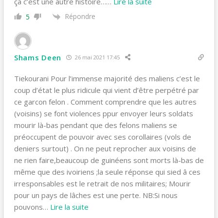
ça c’est une autre histoire…
…
Lire la suite
Répondre
5
Shams Deen
26 mai 2021 17:45
Tiekourani Pour l’immense majorité des maliens c’est le
coup d’état le plus ridicule qui vient d’être perpétré par
ce garcon felon . Comment comprendre que les autres
(voisins) se font violences ppur envoyer leurs soldats
mourir là-bas pendant que des felons maliens se
préoccupent de pouvoir avec ses corollaires (vols de
deniers surtout) . On ne peut reprocher aux voisins de
ne rien faire,beaucoup de guinéens sont morts là-bas de
même que des ivoiriens ;la seule réponse qui sied â ces
irresponsables est le retrait de nos militaires; Mourir
pour un pays de lâches est une perte. NB:Si nous
pouvons
…
Lire la suite