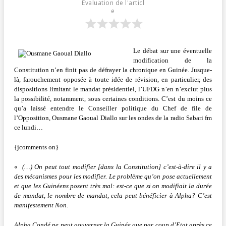
Évaluation de l'articl
e
Le débat sur une éventuelle
modification de la
Constitution n’en finit pas de défrayer la chronique en Guinée. Jusque-
là, farouchement opposée à toute idée de révision, en particulier, des
dispositions limitant le mandat présidentiel, l’UFDG n’en n’exclut plus
la possibilité, notamment, sous certaines conditions. C’est du moins ce
qu’a laissé entendre le Conseiller politique du Chef de file de
l’Opposition, Ousmane Gaoual Diallo sur les ondes de la radio Sabari fm
ce lundi…
{jcomments on}
«
(…) On peut tout modifier [dans la Constitution] c’est-à-dire il y a
des mécanismes pour les modifier. Le problème qu’on pose actuellement
et que les Guinéens posent très mal: est-ce que si on modifiait la durée
de mandat, le nombre de mandat, cela peut bénéficier à Alpha? C’est
manifestement Non.
Alpha Condé ne peut gouverner la Guinée que par coup d’Etat après ce