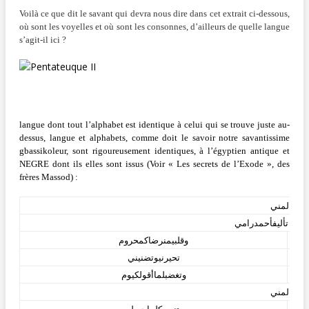
Voilà ce que dit le savant qui devra nous dire dans cet extrait ci-dessous,
où sont les voyelles et où sont les consonnes, d’ailleurs de quelle langue
s’agit-il ici ?
langue dont tout l’alphabet est identique à celui qui se trouve juste au-
dessus, langue et alphabets, comme doit le savoir notre savantissime
gbassikoleur, sont rigoureusement identiques, à l’égyptien antique et
NEGRE dont ils elles sont issus (Voir « Les secrets de l’Exode », des
frères Massod) :
ياظالمني
تأليفأحمدرامي
–
ثوم
وقلبيمنرضاكمحروم
تحيرنيوتضنيني
وتغضبلماأقولكيوم
ياظالمني