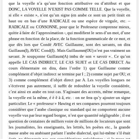
que la voyelle n’a qu’une fonction attributive ou d’attribut et que
DONC, LA VOYELLE N’EXIST PAS COMME TELLE. Que la voyelle,
si elle « existe », n’est qu’un signe (en arabe ce sont un petit tirait en
haut ou en bas d’une RADICALE ou une espèce de virgule, etc. –
RADICALE ou CONSONNE, pour que le Professeur comprenne mieux,
quitte à faire de l’approximation -, qui modifient le sens d’un mot, d’une
phrase en fonction de la place, de la fonction grammaticale de ce mot, et
que dès lors que Condé AVEC Guillaume, sont des savants, on dira
Guillaum(I), AVEC Cond(I).. Mais Guillaumm(OU) n’est pas vraiment un
savant. Je soupçonne Guillaum(A) imbu de son « savoir ».. Ce qu’on
appelle LE CAS INDIRECT, LE CAS SUJET et LE CAS DIRECT. Au
cours élémentaire on dira, dans l’ordre 1) que Guillaume comme
complément d’objet indirect se termine par I ; 2) comme sujet par OU; et
3) comme complément d’objet direct par A. Les voyelles longues ne
s’écrivent pas autrement, il suffit de redoubler la voyelle considérée,
c’est ainsi en arabe en tout cas. S’agissant des accents, même remarque,
la voyelle est la même, é è ê à â, etc. : on ne fera qu’y ajouter un signe
particulier. Le « professeur » Hawing et ses comparses pourront toujours
considérer que l’arabe classique ou standard qui ne comportent aucune
voyelle vus par leur regard borgne, n’est que quantité négligeable ; il est
question de centaines de milliers voire de millions de locuteurs que sont
les journalistes, les enseignants, les lettrés, les poètes etc., la grande
masse arabe ou arabisant parlant l’arabe dialectal, qui lui-même s’il était
écrit, ne dérogerait pas aux considérations précédentes ; si le russe est