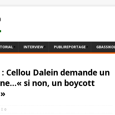
ITORIAL
INTERVIEW
PUBLIREPORTAGE
GBASSIK
5 : Cellou Dalein demande un
ne…« si non, un boycott
 »
0