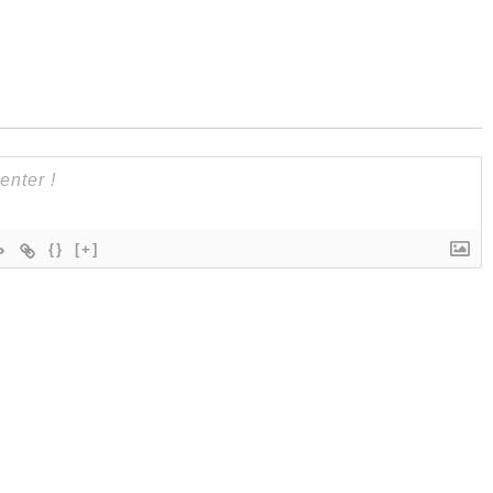
{}
[+]