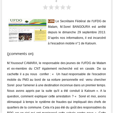
e
GBK
Le Secrétaire Fédéral de l'UFDG de
Matam, M.Sorel BANGOURA est arrêté
depuis le dimanche 29 septembre 2013.
D’après nos informations, il est incarcéré
à l'escadron mobile n°1 de Kaloum.
{jcomments on}
M.Youssouf CAMARA, le responsable des jeunes de l'UFDG de Matam
et ex-membre du CNT également recherché est en cavale. De sa
cachette il a pu nous confier : « Un haut responsable de l'escadron
mobile du PM3 au bord de sa voiture personnelle est venu chercher
Sorel pour l'amener à une destination inconnue dans un premier temps.
Nous avons appris par la suite qu'il a été conduit à Kaloum ». A la
question, comment expliquer cette arrestation ? « Sorel et moi, avons
démasqué à temps le système de fraudes qui impliquait des chefs de
quartiers de la commune. Cela n'a pas été du goût des responsables du
RPG arc-en-ciel qui ont manigancé cette cabale contre nous ». Cette