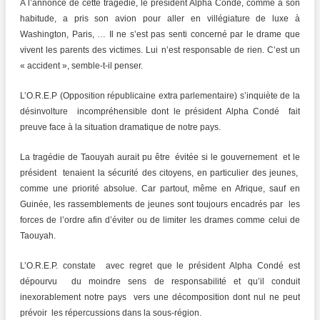
A l’annonce de cette tragédie, le président Alpha Condé, comme à son
habitude, a pris son avion pour aller en villégiature de luxe à
Washington, Paris, … Il ne s’est pas senti concerné par le drame que
vivent les parents des victimes. Lui n’est responsable de rien. C’est un
« accident », semble-t-il penser.
L’O.R.E.P (Opposition républicaine extra parlementaire) s’inquiète de la
désinvolture incompréhensible dont le président Alpha Condé fait
preuve face à la situation dramatique de notre pays.
La tragédie de Taouyah aurait pu être évitée si le gouvernement et le
président tenaient la sécurité des citoyens, en particulier des jeunes,
comme une priorité absolue. Car partout, même en Afrique, sauf en
Guinée, les rassemblements de jeunes sont toujours encadrés par les
forces de l’ordre afin d’éviter ou de limiter les drames comme celui de
Taouyah.
L’O.R.E.P. constate avec regret que le président Alpha Condé est
dépourvu du moindre sens de responsabilité et qu’il conduit
inexorablement notre pays vers une décomposition dont nul ne peut
prévoir les répercussions dans la sous-région.