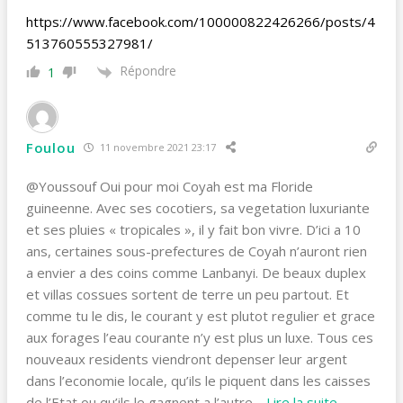
https://www.facebook.com/100000822426266/posts/4
513760555327981/
Répondre
1
Foulou
11 novembre 2021 23:17
@Youssouf Oui pour moi Coyah est ma Floride
guineenne. Avec ses cocotiers, sa vegetation luxuriante
et ses pluies « tropicales », il y fait bon vivre. D’ici a 10
ans, certaines sous-prefectures de Coyah n’auront rien
a envier a des coins comme Lanbanyi. De beaux duplex
et villas cossues sortent de terre un peu partout. Et
comme tu le dis, le courant y est plutot regulier et grace
aux forages l’eau courante n’y est plus un luxe. Tous ces
nouveaux residents viendront depenser leur argent
dans l’economie locale, qu’ils le piquent dans les caisses
de l’Etat ou qu’ils le gagnent a l’autre
…
Lire la suite