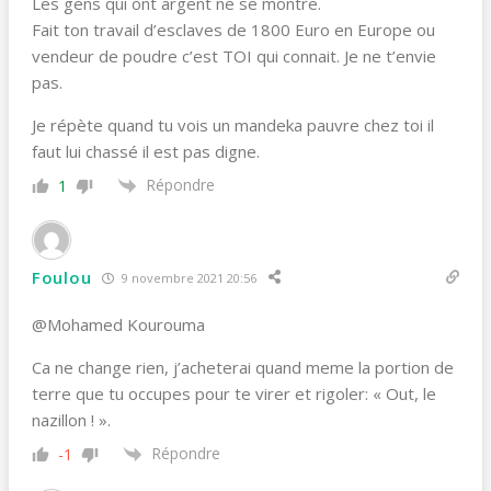
Les gens qui ont argent ne se montre.
Fait ton travail d’esclaves de 1800 Euro en Europe ou
vendeur de poudre c’est TOI qui connait. Je ne t’envie
pas.
Je répète quand tu vois un mandeka pauvre chez toi il
faut lui chassé il est pas digne.
Répondre
1
Foulou
9 novembre 2021 20:56
@Mohamed Kourouma
Ca ne change rien, j’acheterai quand meme la portion de
terre que tu occupes pour te virer et rigoler: « Out, le
nazillon ! ».
Répondre
-1