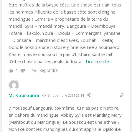
être maîtres de la basse côte. Une chose est clair, tous
les hommes influents de la basse côte sont d’origine
mandingue ( Camara = propriétaire de la terre du
mandé, Sylla = mandé mory, Bangoura = Doumbouya,
Fofana = kakolo, Youla = Dioula = Commerçant, yansane
= Dionsana = marchand d’esclaves, Soumah = Keita).
Donc le Sosso a une histoire glorieuse liee à Soumaoro
Kante. mais le soussou n’a pas d’histoire sauf le fait
d’être chassé par les peuls du fouta
…
Lire la suite
Répondre
1
M. Kourouma
6 novembre 2021 23:14
@Youssouf Bangoura, toi-même, tu n’as pas d’histoire
en dehors du mandingue. Abbey Sylla est Manding Mory
(Marabout du Mandingue). Le Soussou est une ethnie ?
Non ! ce sont les mandingues qui ont appris le Djallonké.