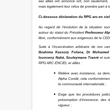
ses alliés ont annoncé ont, non seulement, 
mais également leur refus de prendre part à t
Ci-dessous déclaration du RPG arc-en ciel
Au regard de l’évolution de la situation so
autour du statut du Président
Professeur Al
libre, conformément aux exigences de la CE
Suite à l’incarcération arbitraire de nos 
Ibrahima Kassory Fofana, Dr Mohamed D
lounceny Nabé, Souleymane Traoré
et sui
RPG ARC-ENCIEL et alliés :
Réitère avec insistance, sa dema
Alpha Condé, cela conformémen
la communauté internationale ;
Exige que les procédures judic
présomption d’innocence, des d
vigueur ;