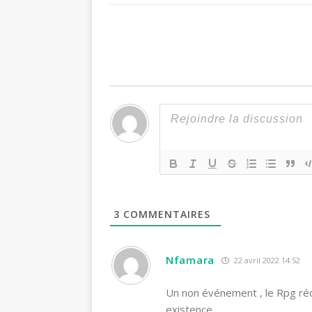
3
COMMENTAIRES
Nfamara
22 avril 2022 14:52
Un non événement , le Rpg réd
existence.