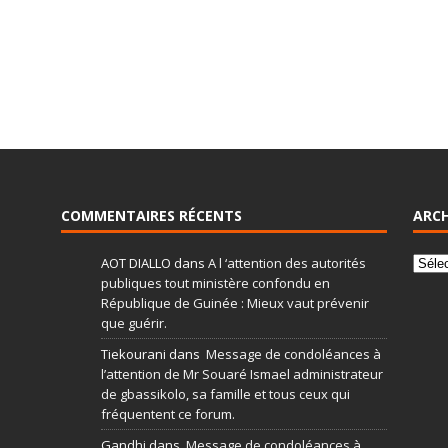
COMMENTAIRES RÉCENTS
ARCH
AOT DIALLO
dans
A l ‘attention des autorités
publiques tout ministère confondu en
République de Guinée : Mieux vaut prévenir
que guérir.
Tiekourani
dans
Message de condoléances à
l’attention de Mr Souaré Ismael administrateur
de gbassikolo, sa famille et tous ceux qui
fréquentent ce forum.
Gandhi
dans
Message de condoléances à