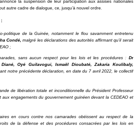
annoncé la suspension de leur participation aux assises nationales
out autre cadre de dialogue, ce, jusqu’à nouvel ordre.
 :
cio-politique de la Guinée, notamment le flou savamment entretenu
pha Condé,
malgré les déclarations des autorités affirmant qu’il serait
DEAO ;
camarades, sans aucun respect pour les lois et les procédures :
Dr
iané, Oyé Guilavogui, Ismaël Dioubaté, Zakaria Koulibaly,
vant notre précédente déclaration, en date du 7 avril 2022, le collectif
nde de libération totale et inconditionnelle du Président Professeur
t aux engagements du gouvernement guinéen devant la CEDEAO et
iaires en cours contre nos camarades obéissent au respect de la
roits de la défense et des procédures consacrées par les lois en