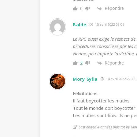
Répondre
0
Balde
15 avril 2022 09:06
Le RPG aussi exige le respect de
procédures consacrées par les lo
vienne, peu importe la victime, i
Répondre
2
Mory Sylla
14 avril 2022 22:26
Félicitations.
Il faut boycotter les mutins.
Tout le monde doit boycotter l
Les mutins sont finis. Ils ne pe
Last edited 4 années plus tôt by Mor