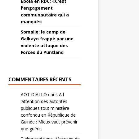
Ebola en RDC: «C'est
l'engagement
communautaire qui a
manqué»
Somalie: le camp de
Galkayo frappé par une
violente attaque des
Forces du Puntland
COMMENTAIRES RÉCENTS
AOT DIALLO
dans
A l
‘attention des autorités
publiques tout ministère
confondu en République de
Guinée : Mieux vaut prévenir
que guérir.
Tiekourani
dans
Message de