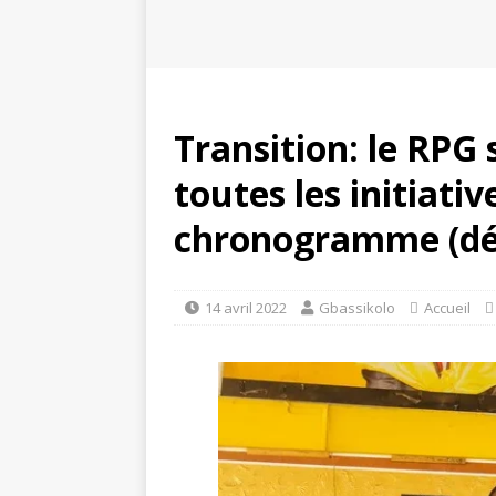
Transition: le RPG 
toutes les initiati
chronogramme (déc
14 avril 2022
Gbassikolo
Accueil