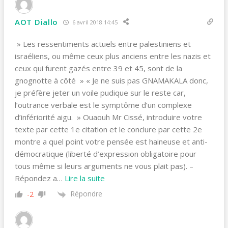
AOT Diallo
6 avril 2018 14:45
» Les ressentiments actuels entre palestiniens et
israéliens, ou même ceux plus anciens entre les nazis et
ceux qui furent gazés entre 39 et 45, sont de la
gnognotte à côté » « Je ne suis pas GNAMAKALA donc,
je préfère jeter un voile pudique sur le reste car,
l’outrance verbale est le symptôme d’un complexe
d’infériorité aigu. » Ouaouh Mr Cissé, introduire votre
texte par cette 1e citation et le conclure par cette 2e
montre a quel point votre pensée est haineuse et anti-
démocratique (liberté d’expression obligatoire pour
tous même si leurs arguments ne vous plait pas). –
Répondez a
…
Lire la suite
Répondre
-2