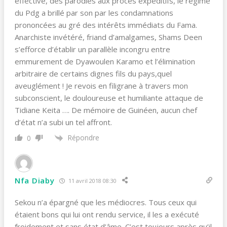
effective, des parodies aux procès expéditifs, le régime
du Pdg a brillé par son par les condamnations
prononcées au gré des intérêts immédiats du Fama.
Anarchiste invétéré, friand d’amalgames, Shams Deen
s’efforce d’établir un parallèle incongru entre
emmurement de Dyawoulen Karamo et l’élimination
arbitraire de certains dignes fils du pays,quel
aveuglément ! Je revois en filigrane à travers mon
subconscient, le douloureuse et humiliante attaque de
Tidiane Keita …. De mémoire de Guinéen, aucun chef
d’état n’a subi un tel affront.
Répondre
0
Nfa Diaby
11 avril 2018 08:30
Sekou n’a épargné que les médiocres. Tous ceux qui
étaient bons qui lui ont rendu service, il les a exécuté
froidement et sans état d’âme. C’est toujours après qu’il