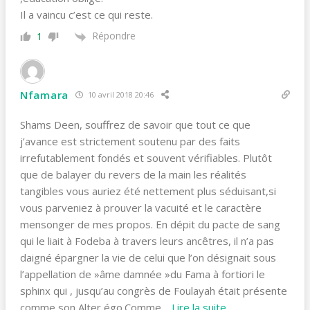
Il a vaincu c’est ce qui reste.
Répondre
1
Nfamara
10 avril 2018 20:46
Shams Deen, souffrez de savoir que tout ce que
j’avance est strictement soutenu par des faits
irrefutablement fondés et souvent vérifiables. Plutôt
que de balayer du revers de la main les réalités
tangibles vous auriez été nettement plus séduisant,si
vous parveniez à prouver la vacuité et le caractère
mensonger de mes propos. En dépit du pacte de sang
qui le liait à Fodeba à travers leurs ancêtres, il n’a pas
daigné épargner la vie de celui que l’on désignait sous
l’appellation de »âme damnée »du Fama à fortiori le
sphinx qui , jusqu’au congrès de Foulayah était présente
comme son Alter égo.Comme
…
Lire la suite