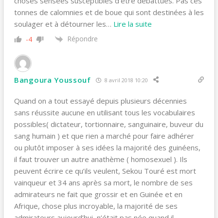
choses sensées susceptibles d’être débattues. Pas ces
tonnes de calomnies et de boue qui sont destinées à les
soulager et à détourner les
…
Lire la suite
Répondre
-4
Bangoura Youssouf
8 avril 2018 10:20
Quand on a tout essayé depuis plusieurs décennies
sans réussite aucune en utilisant tous les vocabulaires
possibles( dictateur, tortionnaire, sanguinaire, buveur du
sang humain ) et que rien a marché pour faire adhérer
ou plutôt imposer à ses idées la majorité des guinéens,
il faut trouver un autre anathème ( homosexuel ). Ils
peuvent écrire ce qu’ils veulent, Sekou Touré est mort
vainqueur et 34 ans après sa mort, le nombre de ses
admirateurs ne fait que grossir et en Guinée et en
Afrique, chose plus incroyable, la majorité de ses
admirateurs aujourd’hui, n’était pas née quand il